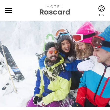
ITA
ITA
ENG
FRA