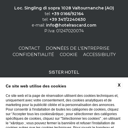
Loc. Singling di sopra 1028 Valtournanche (AO)
tel:
+39 0166/92164
tel:
+39 347/2240630
e-mail:
info@hotelrascard.com
P.Iva: 01247020074
CONTACT
DONNÉES DE L'ENTREPRISE
CONFIDENTIALITÉ
COOKIE
ACCESSIBILITY
SISTER HOTEL
X
Ce site web utilise des cookies
Ce site web et la page de réservation utilisent des cookies techniques et,
uniquement avec votre consentement, des cookies analytiques et de
marketing pour la publicité ciblée et la personnalisation des annonces.
Pour consentir à l'installation de toutes les catégories de cookies, cliquez
sur “Accepter tous les cookies&rdquo ; pour sélectionner des catégories
spécifiques de cookies, cliquez sur "Sélectionner les cookies" ; en utilisant
le “x&rdquo ; vous pouvez fermer la bannière et refuser l'installation de
cookies autres que les cookies techniques. Pour rouvrir le bandeau et