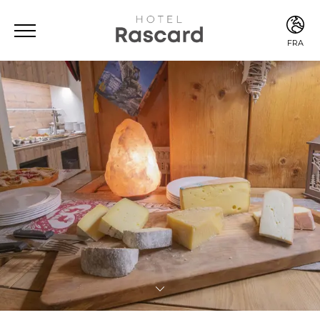
FRA
ITA
ENG
FRA