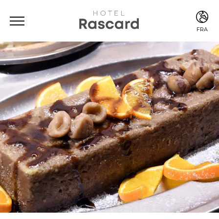
FRA
ITA
ENG
FRA